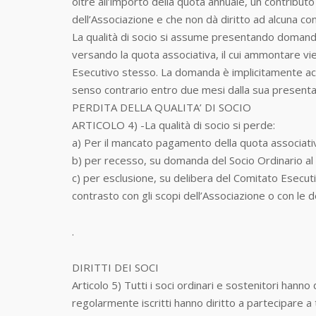
oltre all’importo della quota annuale, un contributo
dell’Associazione e che non dà diritto ad alcuna 
La qualità di socio si assume presentando domanda
versando la quota associativa, il cui ammontare v
Esecutivo stesso. La domanda è implicitamente acc
senso contrario entro due mesi dalla sua present
PERDITA DELLA QUALITA’ DI SOCIO
ARTICOLO 4) -La qualità di socio si perde:
a) Per il mancato pagamento della quota associati
b) per recesso, su domanda del Socio Ordinario al
c) per esclusione, su delibera del Comitato Esecu
contrasto con gli scopi dell’Associazione o con le 
.
DIRITTI DEI SOCI
Articolo 5) Tutti i soci ordinari e sostenitori hanno 
regolarmente iscritti hanno diritto a partecipare a 