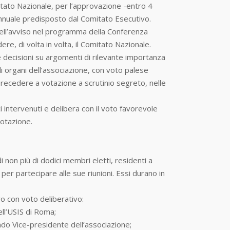
mitato Nazionale, per l’approvazione -entro 4
 annuale predisposto dal Comitato Esecutivo.
ell’avviso nel programma della Conferenza
re, di volta in volta, il Comitato Nazionale.
e decisioni su argomenti di rilevante importanza
li organi dell’associazione, con voto palese
precedere a votazione a scrutinio segreto, nelle
i intervenuti e delibera con il voto favorevole
otazione.
on più di dodici membri eletti, residenti a
er partecipare alle sue riunioni. Essi durano in
vo con voto deliberativo:
ell’USIS di Roma;
ondo Vice-presidente dell’associazione;