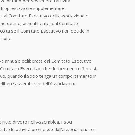
 volontario per sostenere l’attività
controprestazione supplementare.
 al Comitato Esecutivo dell’associazione e
iene deciso, annualmente, dal Comitato
olta se il Comitato Esecutivo non decide in
azione
va annuale deliberata dal Comitato Esecutivo;
 Comitato Esecutivo, che delibera entro 3 mesi,
tivo, quando il Socio tenga un comportamento in
delibere assembleari dell’Associazione.
diritto di voto nell’Assemblea. I soci
tutte le attività promosse dall’associazione, sia